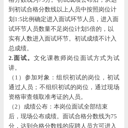
到初试合格分数线
以上人员中按照岗位计
划
1:5比例确定进入
面试
环节人员，进入
面
试
环节人员数量不足岗位计划
5倍的，以
实有人数进入
面试
环节。初试成绩
不计入
总成绩
。
2.
面试
。
文化课教师岗位
面试方式为试
讲。
（
1）参加对象：组织初试的岗位，初试
通过人员；不组织初试的
岗位，通过现场
资格审查领取准考证的
人员
。
（
2）成绩公布：本岗位
面试
全部结束
后，现场公布成绩。
面试
合格分数线为
75
分，达到合格分数线的
应聘人员
方可进入