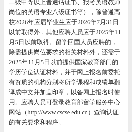
二级甲等以上普通话证书、报考英语教师
岗位的英语专业八级证书
等
），除
普通高
校
2026年应届毕业生应于2026年7月31日
以前取得外
，其他
应聘人员
应于
202
5
年
11
月
5日以前
取得。留学回国人员应聘的，
除需提供
岗位要求
的相关材料外，
还
需于
2025年11月5日以前
提供
国家教育部门的
学历学位认证
材料，并于网上
报名前
委托
有资质的机构
分别将所学课程和成绩单翻
译成中文并加盖印章，以备网上报名时使
用
。应聘人员可登录教育部留学服务中心
网站（
http://www.cscse.edu.cn）查询认证
的有关要求和程序。