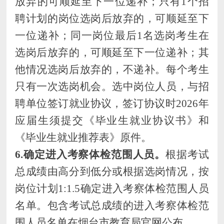
放弃的可顺延至下一位递补；只有
1个招
聘
计划的岗位选岗后放弃的，可顺延至下
一位递补；同一岗位最后
1名选岗考生在
选岗后放弃的，可顺延至下一位递补；其
他情况选岗后放弃的，不递补。每个考生
只有一次选岗机会。
选中岗位人员，
与招
聘单位签订就业协议，签订协议时
2
02
6
年
应届生须提交《毕业生就业协议书》和
《毕业生就业推荐表》原件。
6.
确定进入考察体检范围人员。
根据考试
总成绩由高分到低分
或根据选岗情况，
按
岗位计划
1:
1.5
确定进入考察体检范围人员
名单。包含考试总成绩的进入考察体检范
围人员名单在
烟台市教育局
官网
公
布。