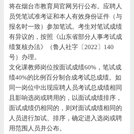
将在烟台市教育局官网另行公布。
应聘人
员凭笔试准考证和本人有效身份证件（与
报名时一致）参加笔试。
考生对笔试成绩
有异议的，按照《山东省部分人事考试成
绩复核办法》（鲁人社字〔
2022〕140
号）办理。
文化课教师岗位按面试成绩
60%，笔试成
绩40%的比例百分制合成考试总成绩。
如
同一岗位中出现应聘人员考试
总
成绩相同
且影响
选岗或聘用
的，
以面试成绩排序，
面试
成绩仍相同的，则
对
面试
成绩相同的
人员进行
加试、
排序
，
确定进入
选岗或聘
用
范围人员
并公布。