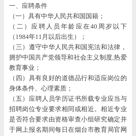
一、
应聘
条件
（一）具有中华人民共和国国籍；
（二）应聘人员年龄应在
40周岁以下
（198
4
年
11
月以后出生）；
（三）遵守
中华人民共和国
宪法
和法律，
拥护中国共产党领导和社会主义制度
,热爱
教育事业
；
（四）具有良好的道德品行和适应岗位的
身体条件、心理素质；
（五）
应聘
人员学历证书所载专业应当与
招聘岗位专业要求相同
或相近。相近专业
是否符合要求由资格审查小组研究确定并
于
网上
报名期间每日在
烟台市教育局官网