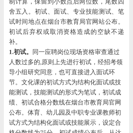
制计算，保留到小数点后两位数，尾数四
舍五入。
初试、
面试、专业技能测试、笔
试
时间地点在
烟台市教育局官网站公布
。
初试后弃权或取消资格造成的空缺不递
补。
1.初试。
同一应聘岗位现场资格审查通过
人数过多的
,原则上先进行初试，经招考领
导小组研究同意，也可直接进入
面试
环
节。
文化课的
初试方式为
结构化面试或技
能测试
，
技能测试的形式为笔试，
初试成
绩、初试
合格
分数
线在烟台
市教育局官
网
公布。
体育、
幼儿园及中职专业课
教师初
试方式为
结构化面试或
技能展示
，设定合
格分数线为
75分。
初试成绩公布后，从
达