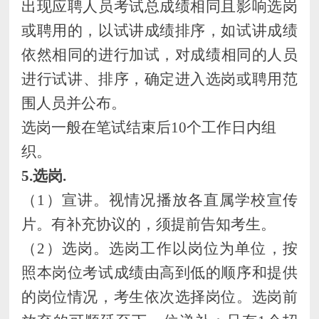
出现应聘人员
考试总
成绩相同且影响选岗
或聘用的，
以试讲成绩排序，如试讲成绩
依然相同的
进行加试，
对成绩相同的人员
进行
试讲
、排序，确定进入选岗或聘用范
围人员并公布。
选岗一般在笔试结束后
10个工作日内组
织。
5.选岗.
（
1
）
宣讲。
视情况播放各直属学
校宣传
片。
有补充协议的，须提前告知考生。
（
2
）
选岗。
选岗工作
以岗位
为单位，按
照本岗位考试成绩由高到低的顺序和提供
的岗位情况，考生依次选择岗位。选岗前