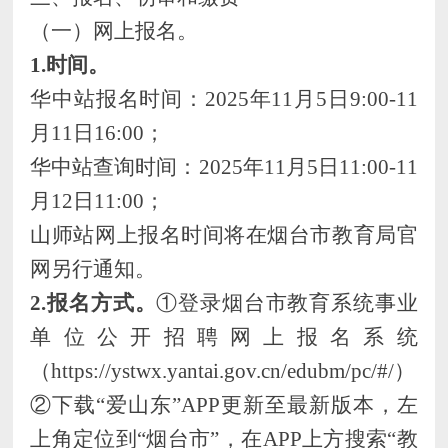
（一）网上报名
。
1.时间
。
华中站
报名时间：
202
5
年
11
月
5
日
9:00-
11
月
11
日
16:00；
华中站
查询时间：
2025年
11
月
5
日
1
1
:00-
11
月
12
日
11:00；
山师站网
上报名时间将在烟台市教育局官
网
另行通知。
2.
报名方式。
①登录烟台市教育系统事业
单位公开招聘网上报名系统
（https://ystwx.yantai.gov.cn/edubm/pc/#/）；
②下载“爱山东”APP更新至最新版本，左
上角定位到“烟台市”，在APP上方搜索“教